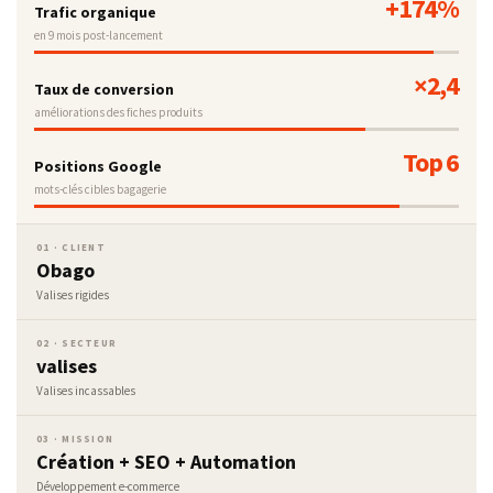
+174%
Trafic organique
en 9 mois post-lancement
×2,4
Taux de conversion
améliorations des fiches produits
Top 6
Positions Google
mots-clés cibles bagagerie
01 · CLIENT
Obago
Valises rigides
02 · SECTEUR
valises
Valises incassables
03 · MISSION
Création + SEO + Automation
Développement e-commerce