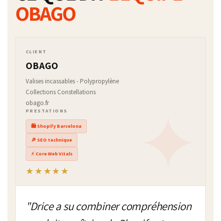
OBAGO
CLIENT
OBAGO
Valises incassables - Polypropylène
Collections Constellations
obago.fr
PRESTATIONS
🛍 Shopify Barcelona
🔎 SEO technique
⚡ Core Web Vitals
★★★★★
"Drice a su combiner compréhension