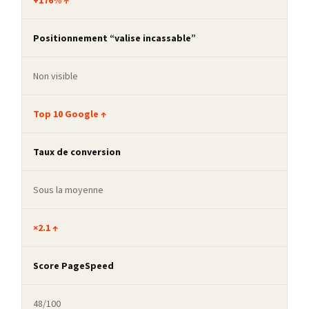
+176% ↑
Positionnement “valise incassable”
Non visible
Top 10 Google ↑
Taux de conversion
Sous la moyenne
×2.1 ↑
Score PageSpeed
48/100