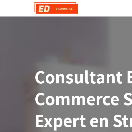
Se rendre au contenu
Services Shopify
E
Consultant 
Commerce Sh
Expert en St