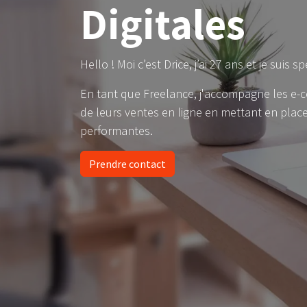
Digitales
Hello ! Moi c’est Drice, j’ai 27 ans et je suis
En tant que Freelance, j'accompagne les e-c
de leurs ventes en ligne en mettant en plac
performantes.
Prendre contact