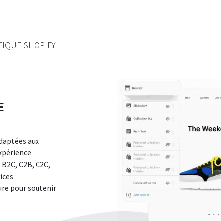
TIQUE SHOPIFY
E
daptées aux
expérience
 B2C, C2B, C2C,
vices
ure pour soutenir