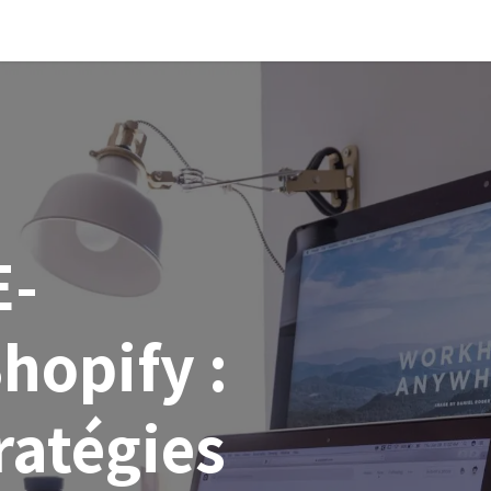
xpertise Shopify
Blog
Réalisations
Contact
E-
opify :
ratégies