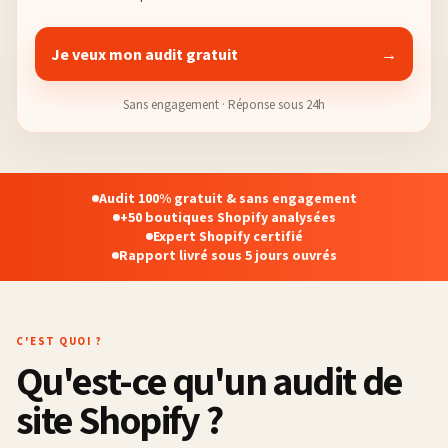
Je veux mon audit gratuit
→
Sans engagement · Réponse sous 24h
Audit 100% gratuit & sans engagement
+50 boutiques Shopify analysées
Expert Shopify certifié
Rapport livré sous 5 jours ouvrés
C'EST QUOI ?
Qu'est-ce qu'un audit de
site Shopify ?