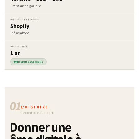
Croissance organique
04 · PLATEFORME
Shopify
Thème Abode
05 · DURÉE
1 an
Mission accomplie
01
L'HISTOIRE
Le contexte du projet
Donner une