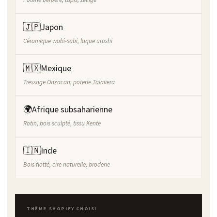
🇯🇵
Japon
Céramique wabi-sabi, laque urushi
🇲🇽
Mexique
Tressage Oaxacan, poterie Talavera
🌍
Afrique subsaharienne
Rotin, bois sculpté, tissu Kente
🇮🇳
Inde
Bois flotté, cire naturelle, broderie
THÈME SHOPIFY CHOISI