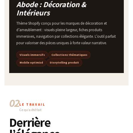
Abode : Décoration &
Intérieurs
Thème Shopify conçu pour les marques de décoration et
d’ameublement : visuels pleine largeur, fiches produits
immersives, navigation par collections élégante. L’outil parfait
pour valoriser des pièces uniques à forte valeur narrative.
Visuels immersifs
Collections thématiques
Mobile optimisé
Storytelling produit
02
LE TRAVAIL
Ce qu’a été fait
Derrière