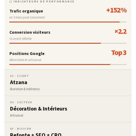
// INDICATEURS DE PERFORMANCE
+152%
Trafic organique
en 3 mois post-lancement
×2.2
Conversion visiteurs
vs avant refonte
Top 3
Positions Google
décoration et artisanat
01 · CLIENT
Atzana
écoration & Intérieurs
02 · SECTEUR
Décoration & Intérieurs
Artisanat
03 · MISSION
Refonte + SEO + CRO