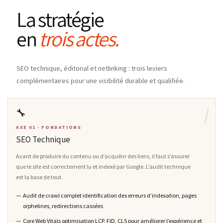
La stratégie
en
trois actes.
SEO technique, éditorial et netlinking : trois leviers
complémentaires pour une visibilité durable et qualifiée.
I
🔧
AXE 01 · FONDATIONS
SEO Technique
Avant de produire du contenu ou d’acquérir des liens, il faut s’assurer
que le site est correctement lu et indexé par Google. L’audit technique
est la base de tout.
Audit de crawl complet identification des erreurs d’indexation, pages
orphelines, redirections cassées
Core Web Vitals optimisation LCP, FID, CLS pour améliorer l’expérience et