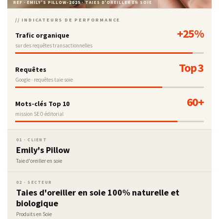
REF · EMILY'S PILLOW-2025 · TAIES D'OREILLER EN SOIE
// INDICATEURS DE PERFORMANCE
+25%
Trafic organique
sur des requêtes transactionnelles
Top 3
Requêtes
Google · requêtes taie soie
60+
Mots-clés Top 10
mission SEO éditorial
01 · CLIENT
Emily's Pillow
Taie d'oreiller en soie
02 · SECTEUR
Taies d'oreiller en soie 100% naturelle et
biologique
Produits en Soie