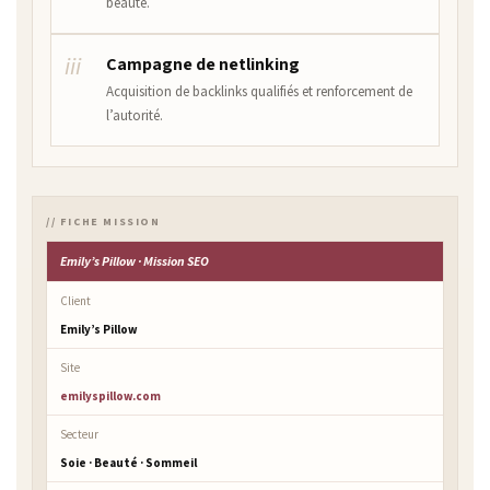
beauté.
iii
Campagne de netlinking
Acquisition de backlinks qualifiés et renforcement de
l’autorité.
// FICHE MISSION
Emily’s Pillow · Mission SEO
Client
Emily’s Pillow
Site
emilyspillow.com
Secteur
Soie · Beauté · Sommeil