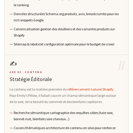
le ranking
Données structurées Schema.org produits, avis, breadcrumbs pour les
rich snippets Google
Canonicalisation gestion des doublons et des variantes produits sur
Shopify
Sitemap & robots.txt configuration optimale pour le budget de crawl
II
✍️
AXE 02 · CONTENU
Stratégie Éditoriale
Le contenu est la matière première du
référencement naturel Shopify
.
Pour Emily’s Pillow, il fallait couvrir un champ sémantique large autour
de la soie, de la beauté du sommeil et des bienfaits capillaires.
Recherche sémantique cartographie des requêtes cibles (taie soie,
bonnet nuit, bienfaits soie cheveux...)
Cocons thématiques architecture de contenu en silos pour renforcer