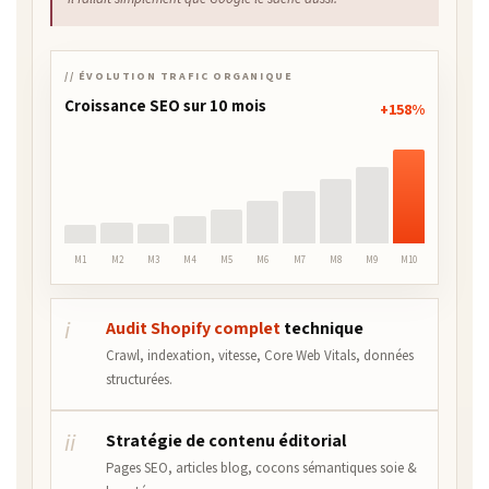
// ÉVOLUTION TRAFIC ORGANIQUE
Croissance SEO sur 10 mois
+158%
M1
M2
M3
M4
M5
M6
M7
M8
M9
M10
i
Audit Shopify complet
technique
Crawl, indexation, vitesse, Core Web Vitals, données
structurées.
ii
Stratégie de contenu éditorial
Pages SEO, articles blog, cocons sémantiques soie &