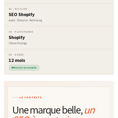
03 · MISSION
SEO Shopify
Audit - Éditorial - Netlinking
04 · PLATEFORME
Shopify
Thème Prestige
05 · DURÉE
12 mois
Mission accomplie
LE CONTEXTE
Une marque belle,
un