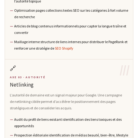
l’autorité topique
Optimisation pages collections textes SEO sur les catégories à fort volume
de recherche
Articles de blog contenus informationnels pour capter la longue traîne et
convertir
Maillage interne structure de liens internes pour distribuer le PageRank et
renforcer une stratégie de
SEO Shopify
III
🔗
AXE 03 · AUTORITÉ
Netlinking
L’autorité de domaine est un signal majeur pour Google. Une campagne
de netlinking ciblée permet d’accélérer le positionnement des pages
stratégiques et de consolider les acquis.
Audit du profil de liens existant identification des liens toxiques et des
opportunités
Prospection éditoriale identification de médias beauté, bien-être, lifestyle