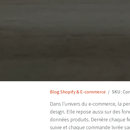
Blog Shopify & E-commerce
SKU : Co
Dans l’univers du e-commerce, la per
design. Elle repose aussi sur des fond
données produits. Derrière chaque fi
suivie et chaque commande livrée sans