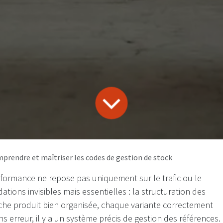
mprendre et maîtriser les codes de gestion de stock
formance ne repose pas uniquement sur le trafic ou le
ations invisibles mais essentielles : la structuration des
che produit bien organisée, chaque variante correctement
 erreur, il y a un système précis de gestion des références.