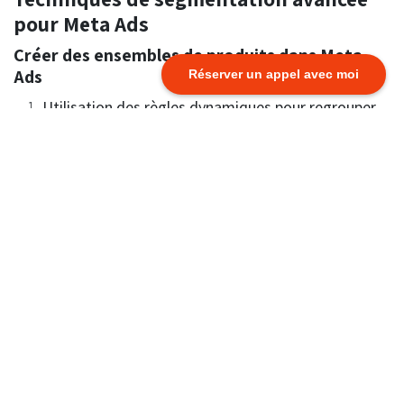
pour Meta Ads
Créer des ensembles de produits dans Meta
Ads
Réserver un appel avec moi
Utilisation des règles dynamiques pour regrouper
les produits
Dans
Meta Ads
, les ensembles de produits
permettent de regrouper automatiquement vos
articles en fonction de critères spécifiques. Ces
règles dynamiques sont basées sur les attributs de
votre catalogue Shopify, comme le prix, la catégorie
ou les tags.
Par exemple :
Tous les produits à moins de 50 €
: Créez une
règle dynamique pour inclure uniquement les
produits dont le prix est inférieur à 50 €.
Nouveautés de la catégorie mode
: Filtrez vos