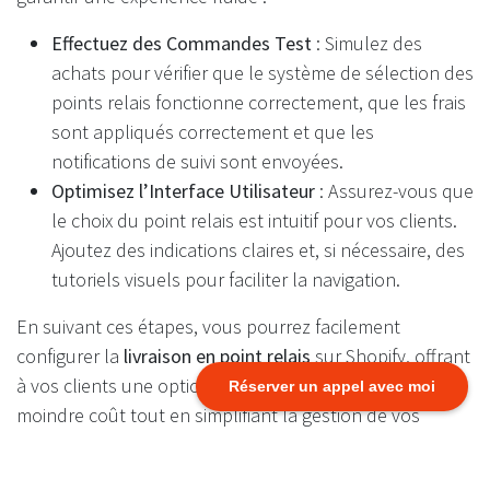
Effectuez des Commandes Test
: Simulez des
achats pour vérifier que le système de sélection des
points relais fonctionne correctement, que les frais
sont appliqués correctement et que les
notifications de suivi sont envoyées.
Optimisez l’Interface Utilisateur
: Assurez-vous que
le choix du point relais est intuitif pour vos clients.
Ajoutez des indications claires et, si nécessaire, des
tutoriels visuels pour faciliter la navigation.
En suivant ces étapes, vous pourrez facilement
configurer la
livraison en point relais
sur Shopify, offrant
à vos clients une option logistique pratique et à
Réserver un appel avec moi
moindre coût tout en simplifiant la gestion de vos
expéditions.