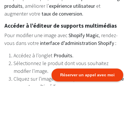
produits
, améliorer l’
expérience utilisateur
et
augmenter votre
taux de conversion
.
Accéder à l’éditeur de supports multimédias
Pour modifier une image avec
Shopify Magic
, rendez-
vous dans votre
interface d’administration Shopify
:
Accédez à l’onglet
Produits
.
Sélectionnez le produit dont vous souhaitez
modifier l’image.
Réserver un appel avec moi
Cliquez sur l’image à éditer, puis ouvrez l’
éditeur de
supports multimédias
.
Cette interface intuitive vous donne accès à tous les
outils de personnalisation nécessaires pour créer des
visuels professionnels en quelques clics
.
Utiliser les outils de retouche basés sur l’IA